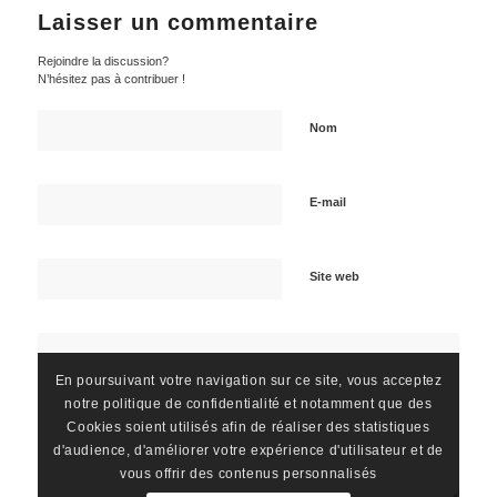
Laisser un commentaire
Rejoindre la discussion?
N’hésitez pas à contribuer !
Nom
E-mail
Site web
En poursuivant votre navigation sur ce site, vous acceptez
notre politique de confidentialité et notamment que des
Cookies soient utilisés afin de réaliser des statistiques
d'audience, d'améliorer votre expérience d'utilisateur et de
vous offrir des contenus personnalisés